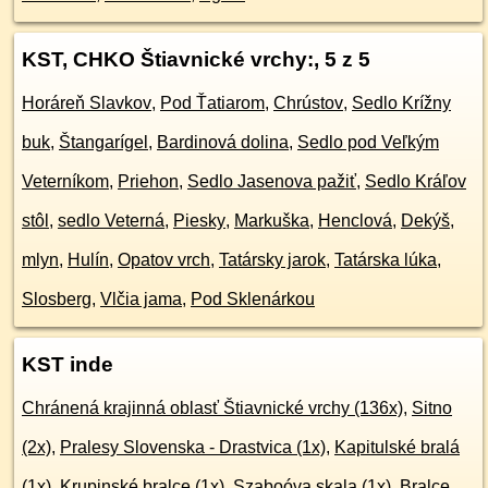
KST, CHKO Štiavnické vrchy:
, 5 z 5
Horáreň Slavkov
,
Pod Ťatiarom
,
Chrústov
,
Sedlo Krížny
buk
,
Štangarígel
,
Bardinová dolina
,
Sedlo pod Veľkým
Veterníkom
,
Priehon
,
Sedlo Jasenova pažiť
,
Sedlo Kráľov
stôl
,
sedlo Veterná
,
Piesky
,
Markuška
,
Henclová
,
Dekýš,
mlyn
,
Hulín
,
Opatov vrch
,
Tatársky jarok
,
Tatárska lúka
,
Slosberg
,
Vlčia jama
,
Pod Sklenárkou
KST inde
Chránená krajinná oblasť Štiavnické vrchy (136x)
,
Sitno
(2x)
,
Pralesy Slovenska - Drastvica (1x)
,
Kapitulské bralá
(1x)
,
Krupinské bralce (1x)
,
Szaboóva skala (1x)
,
Bralce