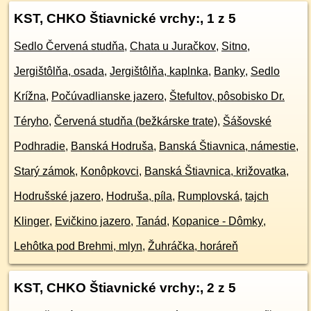
KST, CHKO Štiavnické vrchy:
, 1 z 5
Sedlo Červená studňa
,
Chata u Juračkov
,
Sitno
,
Jergištôlňa, osada
,
Jergištôlňa, kaplnka
,
Banky
,
Sedlo
Krížna
,
Počúvadlianske jazero
,
Štefultov, pôsobisko Dr.
Téryho
,
Červená studňa (bežkárske trate)
,
Šášovské
Podhradie
,
Banská Hodruša
,
Banská Štiavnica, námestie
,
Starý zámok
,
Konôpkovci
,
Banská Štiavnica, križovatka
,
Hodrušské jazero
,
Hodruša, píla
,
Rumplovská
,
tajch
Klinger
,
Evičkino jazero
,
Tanád
,
Kopanice - Dômky
,
Lehôtka pod Brehmi, mlyn
,
Žuhráčka, horáreň
KST, CHKO Štiavnické vrchy:
, 2 z 5