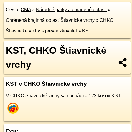
Cesta:
OMA
»
Národné parky a chránené oblasti
»
Chránená krajinná oblasť Štiavnické vrchy
»
CHKO
Štiavnické vrchy
»
prevádzkovateľ
»
KST
KST, CHKO Štiavnické
vrchy
KST v CHKO Štiavnické vrchy
V
CHKO Štiavnické vrchy
sa nachádza 122 kusov KST.
Extra: