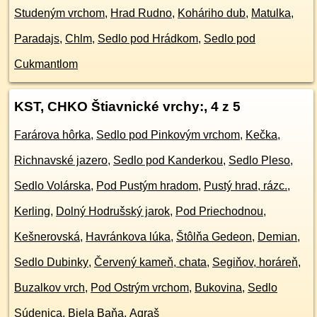
Studeným vrchom
,
Hrad Rudno
,
Koháriho dub
,
Matulka
,
Paradajs
,
Chlm
,
Sedlo pod Hrádkom
,
Sedlo pod
Cukmantlom
KST, CHKO Štiavnické vrchy:
, 4 z 5
Farárova hôrka
,
Sedlo pod Pinkovým vrchom
,
Kečka
,
Richnavské jazero
,
Sedlo pod Kanderkou
,
Sedlo Pleso
,
Sedlo Volárska
,
Pod Pustým hradom
,
Pustý hrad, rázc.
,
Kerling
,
Dolný Hodrušský jarok
,
Pod Priechodnou
,
Kešnerovská
,
Havránkova lúka
,
Štôlňa Gedeon
,
Demian
,
Sedlo Dubinky
,
Červený kameň, chata
,
Segiňov, horáreň
,
Buzalkov vrch
,
Pod Ostrým vrchom
,
Bukovina
,
Sedlo
Súdenica
,
Biela Baňa
,
Agraš