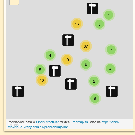
4
16
3
37
7
4
10
8
4
5
10
2
6
Podkladové dáta ©
OpenStreetMap
vrstva
Freemap.sk
, viac na
https://chko-
10 km
stiavnicke-vrchy.oma.sk/prevadzkuje/kst