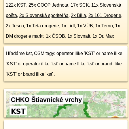
122x KST
,
25x COOP Jednota
,
17x SCK
,
11x Slovenská
pošta
,
2x Slovenská sporiteľňa
,
2x Billa
,
2x 101 Drogerie
,
2x Tesco
,
1x Teta drogerie
,
1x Lidl
,
1x VÚB
,
1x Terno
,
1x
DM drogerie markt
,
1x ČSOB
,
1x Slovnaft
,
1x Dr. Max
Hľadáme kst, OSM tagy: operator ilike 'KST' or name ilike
'KST' or operator ilike 'kst' or name flike 'kst' or brand ilike
'KST' or brand ilike 'kst' .