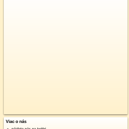
Viac o nás
nájdete nás na twittri