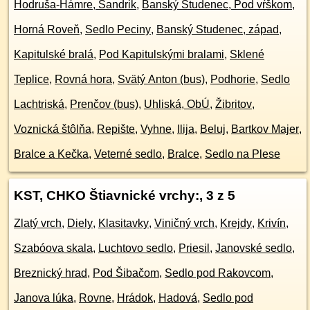
Hodruša-Hámre, Sandrik
,
Banský Studenec, Pod vŕškom
,
Horná Roveň
,
Sedlo Peciny
,
Banský Studenec, západ
,
Kapitulské bralá
,
Pod Kapitulskými bralami
,
Sklené
Teplice
,
Rovná hora
,
Svätý Anton (bus)
,
Podhorie
,
Sedlo
Lachtriská
,
Prenčov (bus)
,
Uhliská, ObÚ
,
Žibritov
,
Voznická štôlňa
,
Repište
,
Vyhne
,
Ilija
,
Beluj
,
Bartkov Majer
,
Bralce a Kečka
,
Veterné sedlo
,
Bralce
,
Sedlo na Plese
KST, CHKO Štiavnické vrchy:
, 3 z 5
Zlatý vrch
,
Diely
,
Klasitavky
,
Viničný vrch
,
Krejdy
,
Krivín
,
Szabóova skala
,
Luchtovo sedlo
,
Priesil
,
Janovské sedlo
,
Breznický hrad
,
Pod Šibačom
,
Sedlo pod Rakovcom
,
Janova lúka
,
Rovne
,
Hrádok
,
Hadová
,
Sedlo pod