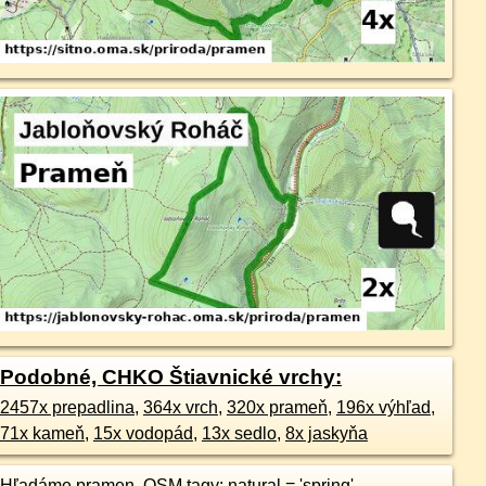
Podobné, CHKO Štiavnické vrchy:
2457x prepadlina
,
364x vrch
,
320x prameň
,
196x výhľad
,
71x kameň
,
15x vodopád
,
13x sedlo
,
8x jaskyňa
Hľadáme pramen, OSM tagy: natural = 'spring'.