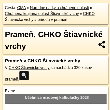
Cesta:
OMA
»
Národné parky a chránené oblasti
»
Chránená krajinná oblasť Štiavnické vrchy
»
CHKO
Štiavnické vrchy
»
príroda
»
prameň
Prameň, CHKO Štiavnické
vrchy
Prameň v CHKO Štiavnické vrchy
V
CHKO Štiavnické vrchy
sa nachádza 320 kusov
prameň.
Extra: