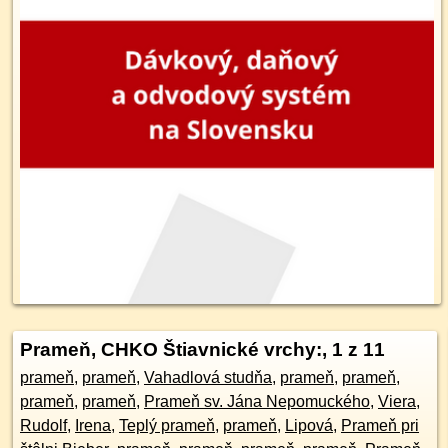
Prameň, CHKO Štiavnické vrchy:
, 1 z 11
prameň
,
prameň
,
Vahadlová studňa
,
prameň
,
prameň
,
prameň
,
prameň
,
Prameň sv. Jána Nepomuckého
,
Viera
,
Rudolf
,
Irena
,
Teplý prameň
,
prameň
,
Lipová
,
Prameň pri