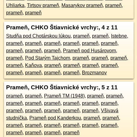
Uhliarka
,
Tirtsov prameň
,
Masarykov prameň
,
prameň
,
prameň
,
prameň
Prameň, CHKO Štiavnické vrchy:
, 4 z 11
Studňa pod Chotárskou lúkou
,
prameň
,
prameň
,
Istebne
,
prameň
,
prameň
,
prameň
,
prameň
,
prameň
,
prameň
,
prameň
,
prameň
,
prameň
,
Prameň pod Husárovom
,
prameň
,
Pod Starým Tajchom
,
prameň
,
prameň
,
prameň
,
prameň
,
Kaňova
,
prameň
,
prameň
,
prameň
,
prameň
,
prameň
,
prameň
,
prameň
,
prameň
,
Brozmanov
Prameň, CHKO Štiavnické vrchy:
, 5 z 11
prameň
,
prameň
,
Prameň TM (1948)
,
prameň
,
prameň
,
prameň
,
prameň
,
prameň
,
prameň
,
prameň
,
prameň
,
prameň
,
prameň
,
prameň
,
prameň
,
prameň
,
Všivavá
studnička
,
Prameň pod Kanderkou
,
prameň
,
prameň
,
prameň
,
prameň
,
prameň
,
prameň
,
prameň
,
prameň
,
prameň
,
prameň
,
prameň
,
prameň