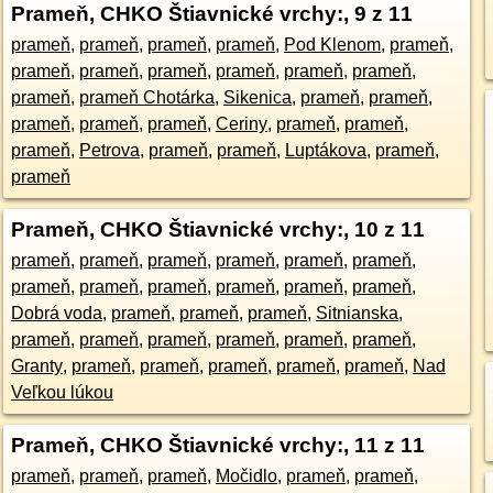
Prameň, CHKO Štiavnické vrchy:
, 9 z 11
prameň
,
prameň
,
prameň
,
prameň
,
Pod Klenom
,
prameň
,
prameň
,
prameň
,
prameň
,
prameň
,
prameň
,
prameň
,
prameň
,
prameň Chotárka
,
Sikenica
,
prameň
,
prameň
,
prameň
,
prameň
,
prameň
,
Ceriny
,
prameň
,
prameň
,
prameň
,
Petrova
,
prameň
,
prameň
,
Luptákova
,
prameň
,
prameň
Prameň, CHKO Štiavnické vrchy:
, 10 z 11
prameň
,
prameň
,
prameň
,
prameň
,
prameň
,
prameň
,
prameň
,
prameň
,
prameň
,
prameň
,
prameň
,
prameň
,
Dobrá voda
,
prameň
,
prameň
,
prameň
,
Sitnianska
,
prameň
,
prameň
,
prameň
,
prameň
,
prameň
,
prameň
,
Granty
,
prameň
,
prameň
,
prameň
,
prameň
,
prameň
,
Nad
Veľkou lúkou
Prameň, CHKO Štiavnické vrchy:
, 11 z 11
prameň
,
prameň
,
prameň
,
Močidlo
,
prameň
,
prameň
,