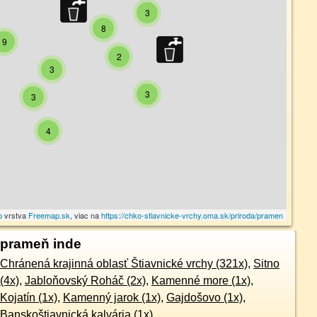
3
8
9
2
3
3
3
4
p
vrstva
Freemap.sk
, viac na
https://chko-stiavnicke-vrchy.oma.sk/priroda/pramen
prameň inde
Chránená krajinná oblasť Štiavnické vrchy (321x)
,
Sitno
(4x)
,
Jabloňovský Roháč (2x)
,
Kamenné more (1x)
,
Kojatín (1x)
,
Kamenný jarok (1x)
,
Gajdošovo (1x)
,
Banskoštiavnická kalvária (1x)