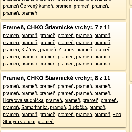
prameň Červený kameň
,
prameň
,
prameň
,
prameň
,
prameň
,
prameň
Prameň, CHKO Štiavnické vrchy:
, 7 z 11
prameň
,
prameň
,
prameň
,
prameň
,
prameň
,
prameň
,
prameň
,
prameň
,
prameň
,
prameň
,
prameň
,
prameň
,
prameň
,
Kráľova
,
prameň
,
Žliabok
,
prameň
,
prameň
,
prameň
,
prameň
,
prameň
,
prameň
,
prameň
,
prameň
,
prameň
,
prameň
,
prameň
,
prameň
,
prameň
,
prameň
Prameň, CHKO Štiavnické vrchy:
, 8 z 11
prameň
,
prameň
,
prameň
,
prameň
,
prameň
,
prameň
,
prameň
,
prameň
,
prameň
,
prameň
,
prameň
,
prameň
,
Horárova studnička
,
prameň
,
prameň
,
prameň
,
prameň
,
prameň
,
Samaritánka
,
prameň
,
Budačka
,
prameň
,
prameň
,
prameň
,
prameň
,
prameň
,
prameň
,
prameň
,
Pod
Slnným vrchom
,
prameň