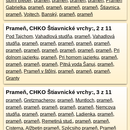
štôlni Bieber
,
prameň
,
prameň
,
prameň
,
prameň
,
Prameň
Gabrielka
,
prameň
,
prameň
,
prameň
,
prameň
,
Štiavnica
,
prameň
,
Vojtech
,
Banský
,
prameň
,
prameň
Prameň, CHKO Štiavnické vrchy:
, 2 z 11
Pod Tajchom
,
Vahadlová studňa
,
prameň
,
Vahadlová
studňa
,
prameň
,
prameň
,
prameň
,
prameň
,
prameň
,
prameň
,
prameň
,
prameň
,
prameň
,
prameň
,
prameň
,
Pri
dolnom jazierku
,
prameň
,
Pri hornom jazierku
,
prameň
,
prameň
,
prameň
,
prameň
,
Pitná voda Šanuj
,
prameň
,
prameň
,
Prameň v štôlni
,
prameň
,
prameň
,
prameň
,
Granty
Prameň, CHKO Štiavnické vrchy:
, 3 z 11
prameň
,
Gretzmacherov
,
prameň
,
Muntloch
,
prameň
,
prameň
,
prameň
,
prameň
,
prameň
,
prameň
,
Nemcova
studňa
,
prameň
,
prameň
,
prameň
,
Ladienka
,
prameň
,
prameň
,
prameň
,
Remetiná stud.
,
prameň
,
prameň
,
Cisterna
,
Alžbetin prameň
,
Szécsiho prameň
,
Prameň