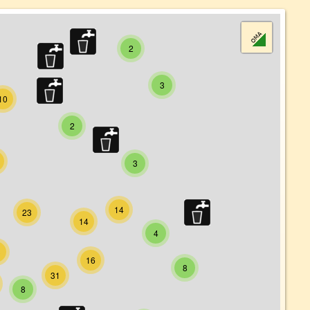
2
3
10
2
3
14
23
14
4
3
16
8
31
8