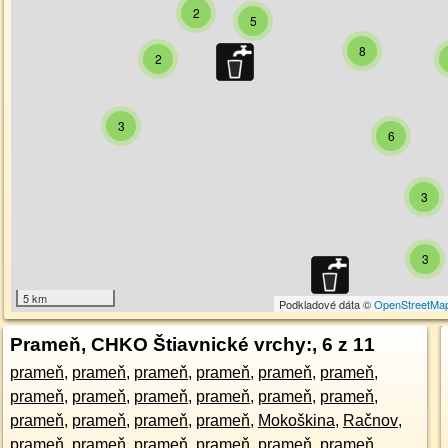
2
5
8
2
3
6
3
3
5 km
Podkladové dáta ©
OpenStreetMa
Prameň, CHKO Štiavnické vrchy:
, 6 z 11
prameň
,
prameň
,
prameň
,
prameň
,
prameň
,
prameň
,
prameň
,
prameň
,
prameň
,
prameň
,
prameň
,
prameň
,
prameň
,
prameň
,
prameň
,
prameň
,
Mokoškina
,
Račnov
,
prameň
,
prameň
,
prameň
,
prameň
,
prameň
,
prameň
,