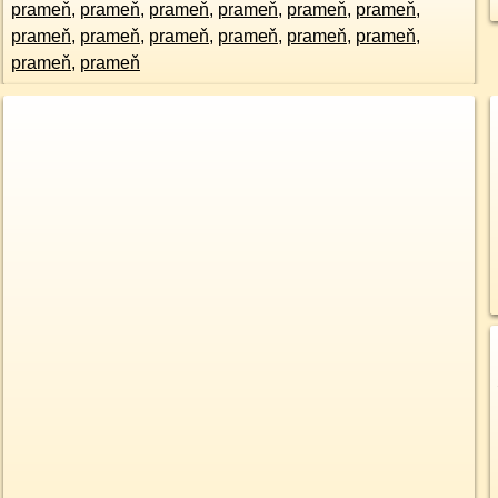
prameň
,
prameň
,
prameň
,
prameň
,
prameň
,
prameň
,
prameň
,
prameň
,
prameň
,
prameň
,
prameň
,
prameň
,
prameň
,
prameň